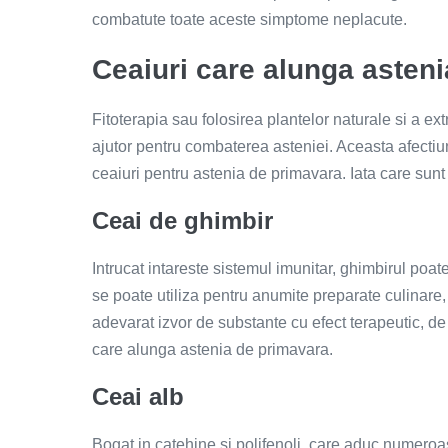
combatute toate aceste simptome neplacute.
Ceaiuri care alunga asten
Fitoterapia sau folosirea plantelor naturale si a ex
ajutor pentru combaterea asteniei. Aceasta afectiu
ceaiuri pentru astenia de primavara. Iata care sunt 
Ceai de ghimbir
Intrucat intareste sistemul imunitar, ghimbirul po
se poate utiliza pentru anumite preparate culinare,
adevarat izvor de substante cu efect terapeutic, de
care alunga astenia de primavara.
Ceai alb
Bogat in catehine si polifenoli, care aduc numeroas